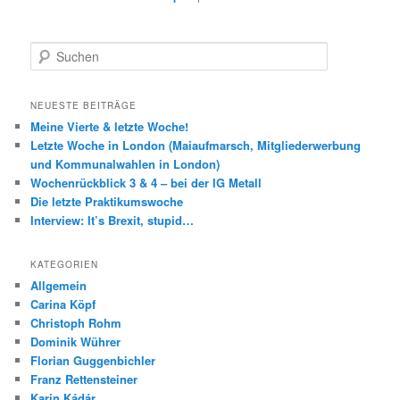
S
u
c
h
NEUESTE BEITRÄGE
e
Meine Vierte & letzte Woche!
n
Letzte Woche in London (Maiaufmarsch, Mitgliederwerbung
und Kommunalwahlen in London)
Wochenrückblick 3 & 4 – bei der IG Metall
Die letzte Praktikumswoche
Interview: It’s Brexit, stupid…
KATEGORIEN
Allgemein
Carina Köpf
Christoph Rohm
Dominik Wührer
Florian Guggenbichler
Franz Rettensteiner
Karin Kádár