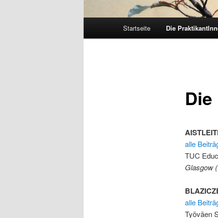
Hauptmenü
Startseite
Die PraktikantIn
Die
AISTLEIT
alle Beitr
TUC Educa
Glasgow (
BLAZICZ
alle Beit
Työväen Si