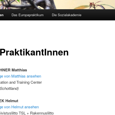
nen
Das Europapraktikum
Die Sozialakademie
 PraktikantInnen
HNER Matthias
äge von Matthias ansehen
tion and Training Center
Schottland)
EK Helmut
räge von Helmut ansehen
vistysliitto TSL + Rakennusliitto