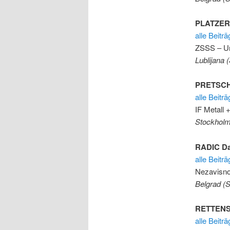
PLATZER 
alle Beitr
ZSSS – Un
Lublijana 
PRETSCH
alle Beit
IF Metall 
Stockhol
RADIC Da
alle Beitr
Nezavisno
Belgrad (S
RETTENS
alle Beitr