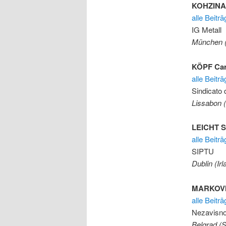
KOHZINA
alle Beitr
IG Metall
München (
KÖPF Car
alle Beitr
Sindicato
Lissabon (
LEICHT S
alle Beit
SIPTU
Dublin (Irl
MARKOVI
alle Beit
Nezavisno
Belgrad (S