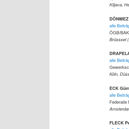
Kiljava, He
DÖNMEZ 
alle Beit
ÖGB/BAK
Brüsssel (
DRAPELA
alle Beitr
Gewerksc
Köln, Düss
ECK Günt
alle Beitr
Federatie
Amsterdam
FLECK Pe