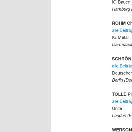
IG Bauen-
Hamburg (
ROHM Ch
alle Beitr
IG Metall
Darmstadt
SCHRÖN
alle Beitr
Deutsche
Berlin (De
TÖLLE Ph
alle Beitr
Unite
London (E
WERSONIK