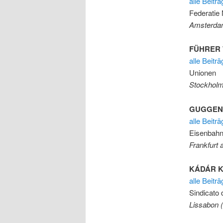
alle Beitr
Federatie
Amsterdam
FÜHRER 
alle Beit
Unionen
Stockhol
GUGGENB
alle Beitr
Eisenbahn
Frankfurt 
KÁDÁR K
alle Beitr
Sindicato
Lissabon (