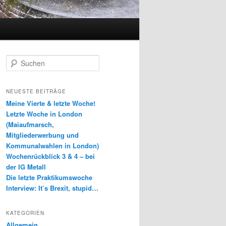
S
u
c
h
NEUESTE BEITRÄGE
e
Meine Vierte & letzte Woche!
n
Letzte Woche in London
(Maiaufmarsch,
Mitgliederwerbung und
Kommunalwahlen in London)
Wochenrückblick 3 & 4 – bei
der IG Metall
Die letzte Praktikumswoche
Interview: It’s Brexit, stupid…
KATEGORIEN
Allgemein