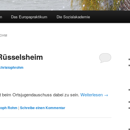
en
Das Europapraktikum
Die Sozialakademie
ROHM
 Rüsselsheim
christophrohm
it beim Ortsjugendauschuss dabei zu sein.
Weiterlesen
→
stoph Rohm
|
Schreibe einen Kommentar