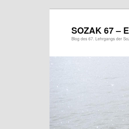
Zum
Zum
primären
sekundären
Inhalt
Inhalt
SOZAK 67 – E
springen
springen
Blog des 67. Lehrgangs der So