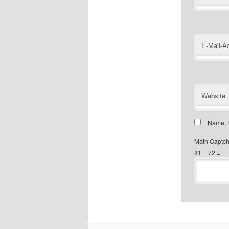
E-Mail-A
Website
Name, E
Math Captc
81 − 72 =