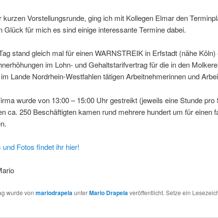
 kurzen Vorstellungsrunde, ging ich mit Kollegen Elmar den Terminpl
n Glück für mich es sind einige interessante Termine dabei.
Tag stand gleich mal für einen WARNSTREIK in Erfstadt (nähe Köln) 
nerhöhungen im Lohn- und Gehaltstarifvertrag für die in den Molkere
 im Lande Nordrhein-Westfahlen tätigen Arbeitnehmerinnen und Arbe
Firma wurde von 13:00 – 15:00 Uhr gestreikt (jeweils eine Stunde pro 
en ca. 250 Beschäftigten kamen rund mehrere hundert um für einen f
n.
 und Fotos findet ihr hier!
ario
rag wurde von
mariodrapela
unter
Mario Drapela
veröffentlicht. Setze ein Lesezeic