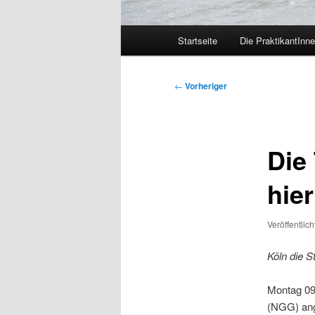
Hauptmenü
Startseite
Die PraktikantInn
Beitragsnavigation
←
Vorheriger
Die 
hier
Veröffentlic
Köln die S
Montag 09
(NGG) an