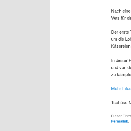
Nach einer
Was für ei
Der erste 
um die Loh
Käsereien
In dieser 
und von d
zu kämpfe
Mehr Infos
Tschüss M
Dieser Eint
Permalink
.