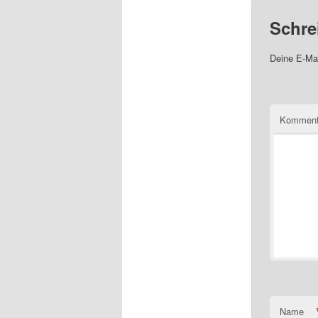
Schre
Deine E-Mai
Komment
Name