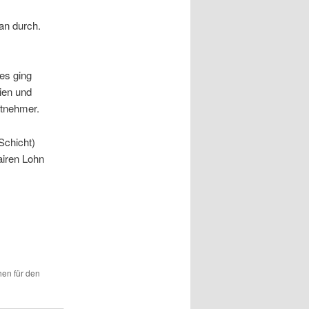
an durch.
es ging
ien und
itnehmer.
Schicht)
airen Lohn
hen für den