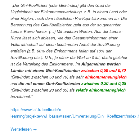
„
Der Gini-Koeffizient (oder Gini-Index) gibt den Grad der
Ungleichheit der Einkommensverteilung, z.B. in einem Land oder
einer Region, nach dem häuslichen Pro-Kopf-Einkommen an. Die
Berechnung des Gini-Koeffizienten geht aus der so genannten
Lorenz-Kurve hervor. (…)
Mit anderen Worten: Aus der Lorenz-
Kurve lässt sich ablesen, wie das Gesamteinkommen einer
Volkswirtschaft auf einen bestimmten Anteil der Bevölkerung
entfallen (z.B. 90% des Einkommens fallen auf 10% der
Bevölkerung etc.).
D.h., je näher der Wert an 0 ist, desto gleicher
ist die Verteilung des Einkommens. Im
Allgemeinen werden
Länder mit einem Gini-Koeffizienten
zwischen
0,50 und 0,70
(Gini-Index zwischen 50 und 70) als sehr
einkommensungleich
,
und
die mit einem Gini-Koeffizienten
zwischen
0,20 und 0,35
(Gini-Index zwischen 20 und 35) als
relativ einkommensgleich
bezeichnet.
“
https://www.lai.fu-berlin.de/e-
learning/projekte/vwl_basiswissen/Umverteilung/Gini_Koeffizient/index.
Weiterlesen
→