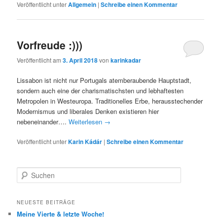
Veröffentlicht unter
Allgemein
|
Schreibe einen Kommentar
Vorfreude :)))
Veröffentlicht am
3. April 2018
von
karinkadar
Lissabon ist nicht nur Portugals atemberaubende Hauptstadt,
sondern auch eine der charismatischsten und lebhaftesten
Metropolen in Westeuropa. Traditionelles Erbe, herausstechender
Modernismus und liberales Denken existieren hier
nebeneinander….
Weiterlesen
→
Veröffentlicht unter
Karin Kádár
|
Schreibe einen Kommentar
S
u
c
h
NEUESTE BEITRÄGE
e
Meine Vierte & letzte Woche!
n