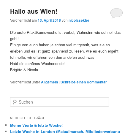
Hallo aus Wien!
Veröffentlicht am
13. April 2018
von
nicolasekler
Die erste Praktikumswoche ist vorbei, Wahnsinn wie schnell das
geht!
Einige von euch haben ja schon viel mitgeteilt, was sie so
erleben und es ist ganz spannend zu lesen, wie es euch ergeht.
Ich hoffe, wir erfahren von den anderen auch was.
Habt ein schönes Wochenende!
Brigitte & Nicola
Veröffentlicht unter
Allgemein
|
Schreibe einen Kommentar
S
u
c
h
NEUESTE BEITRÄGE
e
Meine Vierte & letzte Woche!
n
Letzte Woche in London (Maiaufmarsch, Mitgliederwerbung