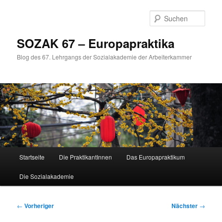
Zum
primären
Such
Inhalt
springen
SOZAK 67 – Europapraktika
Blog des 67. Lehrgangs der Sozialakademie der Arbeiterkammer
Hauptmenü
Startseite
Die PraktikantInnen
Das Europapraktikum
Die Sozialakademie
Beitragsnavigation
←
Vorheriger
Nächster
→