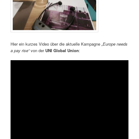
Hier ein kurzes Video über die aktuelle Kampagne
„Europe needs
a pay rise“
von der
UNI Global Union
: