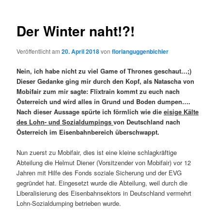
Der Winter naht!?!
Veröffentlicht am
20. April 2018
von
florianguggenbichler
Nein, ich habe nicht zu viel Game of Thrones geschaut…;)
Dieser Gedanke ging mir durch den Kopf, als Natascha von
Mobifair zum mir sagte: Flixtrain kommt zu euch nach
Österreich und wird alles in Grund und Boden dumpen….
Nach dieser Aussage spürte ich förmlich wie die
eisige Kälte
des Lohn- und Sozialdumpings
von Deutschland nach
Österreich im Eisenbahnbereich überschwappt.
Nun zuerst zu Mobifair, dies ist eine kleine schlagkräftige
Abteilung die Helmut Diener (Vorsitzender von Mobifair) vor 12
Jahren mit Hilfe des Fonds soziale Sicherung und der EVG
gegründet hat. Eingesetzt wurde die Abteilung, weil durch die
Liberalisierung des Eisenbahnsektors in Deutschland vermehrt
Lohn-Sozialdumping betrieben wurde.