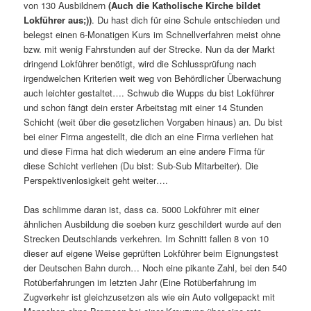
von 130 Ausbildnern
(Auch die Katholische Kirche bildet
Lokführer aus;))
. Du hast dich für eine Schule entschieden und
belegst einen 6-Monatigen Kurs im Schnellverfahren meist ohne
bzw. mit wenig Fahrstunden auf der Strecke. Nun da der Markt
dringend Lokführer benötigt, wird die Schlussprüfung nach
irgendwelchen Kriterien weit weg von Behördlicher Überwachung
auch leichter gestaltet…. Schwub die Wupps du bist Lokführer
und schon fängt dein erster Arbeitstag mit einer 14 Stunden
Schicht (weit über die gesetzlichen Vorgaben hinaus) an. Du bist
bei einer Firma angestellt, die dich an eine Firma verliehen hat
und diese Firma hat dich wiederum an eine andere Firma für
diese Schicht verliehen (Du bist: Sub-Sub Mitarbeiter). Die
Perspektivenlosigkeit geht weiter….
Das schlimme daran ist, dass ca. 5000 Lokführer mit einer
ähnlichen Ausbildung die soeben kurz geschildert wurde auf den
Strecken Deutschlands verkehren. Im Schnitt fallen 8 von 10
dieser auf eigene Weise geprüften Lokführer beim Eignungstest
der Deutschen Bahn durch… Noch eine pikante Zahl, bei den 540
Rotüberfahrungen im letzten Jahr (Eine Rotüberfahrung im
Zugverkehr ist gleichzusetzen als wie ein Auto vollgepackt mit