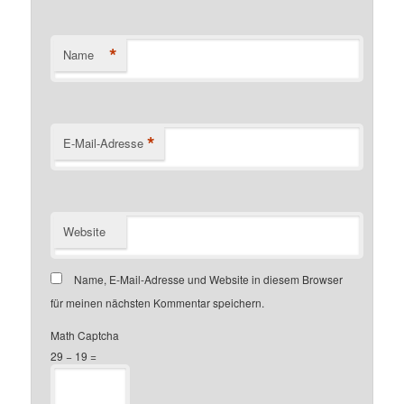
*
Name
*
E-Mail-Adresse
Website
Name, E-Mail-Adresse und Website in diesem Browser
für meinen nächsten Kommentar speichern.
Math Captcha
29 − 19 =