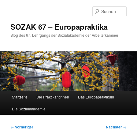
Zum
primären
Such
Inhalt
springen
SOZAK 67 – Europapraktika
Blog des 67. Lehrgangs der Sozialakademie der Arbeiterkammer
Hauptmenü
Startseite
Die PraktikantInnen
Das Europapraktikum
Die Sozialakademie
Beitragsnavigation
←
Vorheriger
Nächster
→