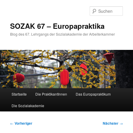
Zum
primären
Such
Inhalt
springen
SOZAK 67 – Europapraktika
Blog des 67. Lehrgangs der Sozialakademie der Arbeiterkammer
Hauptmenü
Startseite
Die PraktikantInnen
Das Europapraktikum
Die Sozialakademie
Beitragsnavigation
←
Vorheriger
Nächster
→