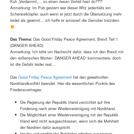
Kuh „Verdammt,… so einen riesen Vorteil hast du???“
Anmerkung: Im Pub gestern war dieser Witz jedenfalls ein
Schenkelklopfer, auch wenn er jetzt durch die Übersetzung mehr
leidet als gewinnt… ich hoffe er amüsiert die Gemüter trotzdem
Das Thema:
Das Good Friday Peace Agreement, Brexit Teil 1
(DANGER AHEAD)
Anmerkung: Ich bitte um Nachsicht dafür, dass ich den Brexit mit
den reißerischen Worten `DANGER AHEAD‘ kommentiere, doch
ist die Gefahr leider real…
Das
Good Friday Peace Agreement
hat den gewaltvollen
Nordirlandkonflikt beendet. Hier die wesentlichen Punkte des
Friedensvertrages:
Die Regierung der Republik Irland verzichtet auf ihre
Forderung nach einer Wiedervereinigung mit Nordirland.
Die Möglichkeit einer Wiedervereinigung mit der Republik
Irland wird nicht ausgeschlossen, wenn sich die Mehrheit
der Nordiren dafür ausspricht.
Irische und nordirische Behörden arbeiten zusammen